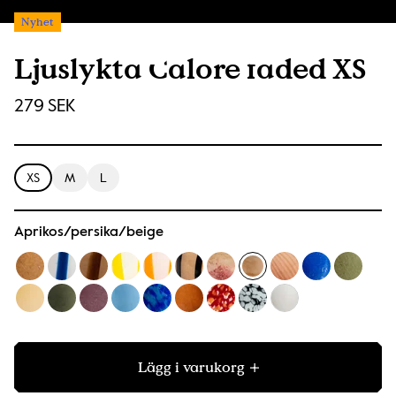
Nyhet
Ljuslykta Calore faded XS
279 SEK
XS
M
L
Aprikos/persika/beige
Lägg i varukorg