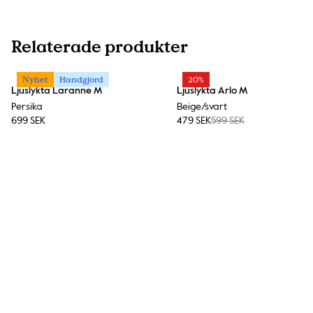
Relaterade produkter
Nyhet
Handgjord
20%
Ljuslykta Laranne M
Ljuslykta Arlo M
Persika
Beige/svart
699 SEK
479 SEK
599 SEK