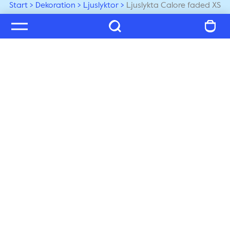
Start
Dekoration
Ljuslyktor
Ljuslykta Calore faded XS
Välkommen till vår värld
Prenumerera på vårt nyhetsbrev och ta del av tips, 
inspiration och exklusiva nyheter, du får även 25% på 
ditt nästa köp!
Prenumerera
Kundservice