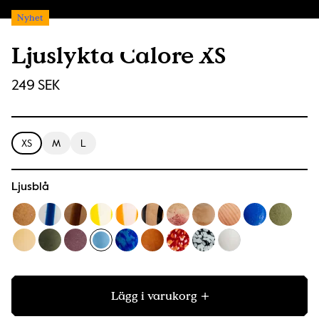
Nyhet
Ljuslykta Calore XS
249 SEK
XS
M
L
Ljusblå
Lägg i varukorg