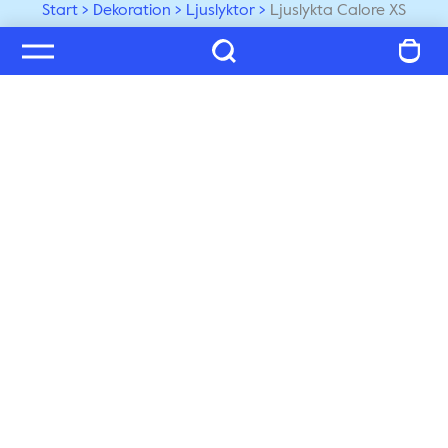
Start
Dekoration
Ljuslyktor
Ljuslykta Calore XS
Välkommen till vår värld
Prenumerera på vårt nyhetsbrev och ta del av tips, 
inspiration och exklusiva nyheter, du får även 25% på 
ditt nästa köp!
Prenumerera
Kundservice