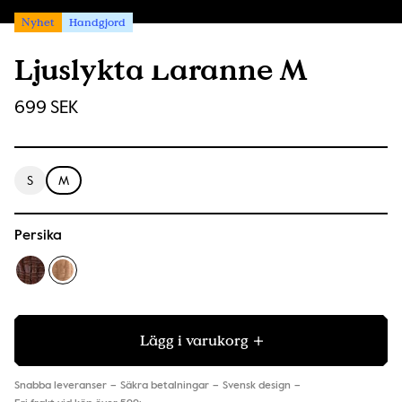
Nyhet
Handgjord
Ljuslykta Laranne M
699 SEK
S
M
Persika
Lägg i varukorg
Snabba leveranser
Säkra betalningar
Svensk design