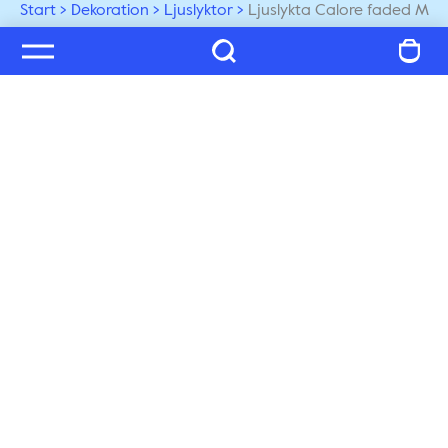
Start
Dekoration
Ljuslyktor
Ljuslykta Calore faded M
Välkommen till vår värld
Prenumerera på vårt nyhetsbrev och ta del av tips, 
inspiration och exklusiva nyheter, du får även 25% på 
ditt nästa köp!
Prenumerera
Kundservice