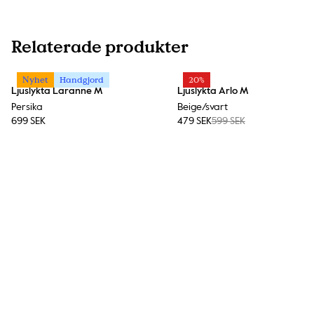
Relaterade produkter
Nyhet
Handgjord
20%
Ljuslykta Laranne M
Ljuslykta Arlo M
Persika
Beige/svart
699 SEK
479 SEK
599 SEK