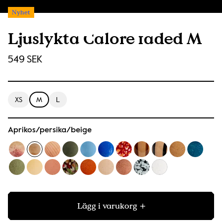
Nyhet
Ljuslykta Calore faded M
549 SEK
XS
M
L
Aprikos/persika/beige
Lägg i varukorg