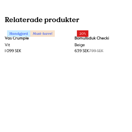
Relaterade produkter
Handgjord
Must-have!
20%
Vas Crumple
Bomullsduk Checki
Vit
Beige
1 099 SEK
639 SEK
799 SEK