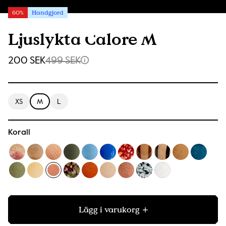
60%
Handgjord
Ljuslykta Calore M
200 SEK
499 SEK
XS
M
L
Korall
Lägg i varukorg