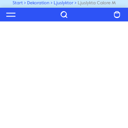
Start
Dekoration
Ljuslyktor
Ljuslykta Calore M
Välkommen till vår värld
Prenumerera på vårt nyhetsbrev och ta del av tips, 
inspiration och exklusiva nyheter, du får även 25% på 
ditt nästa köp!
Prenumerera
Kundservice