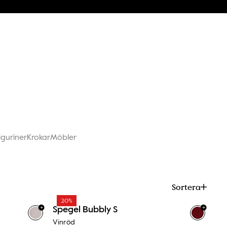
iguriner
Krokar
Möbler
Sortera
20%
+
+
Spegel Bubbly S
Vinröd