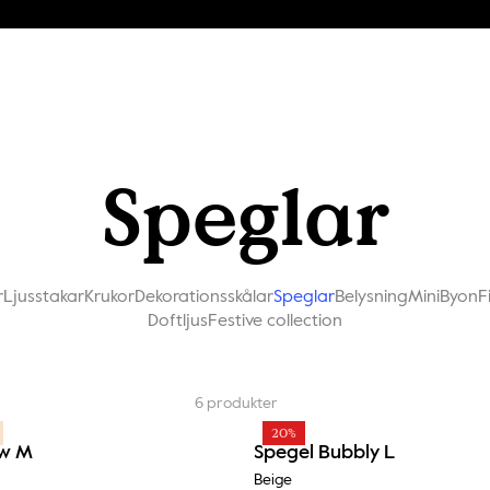
Speglar
r
Ljusstakar
Krukor
Dekorationsskålar
Speglar
Belysning
MiniByon
F
Doftljus
Festive collection
6
produkter
20%
ow M
Spegel Bubbly L
Beige