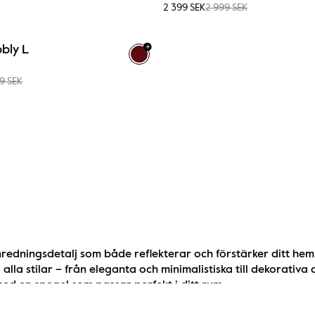
2 399 SEK
2 999 SEK
+
bly L
9 SEK
redningsdetalj som både reflekterar och förstärker ditt hem. 
lla stilar – från eleganta och minimalistiska till dekorativa 
ed en spegel som passar perfekt i ditt rum.