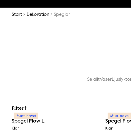
Start
Dekoration
Speglar
Se allt
Vaser
Ljuslykto
Filter
Must-have!
Must-have!
Spegel Flow L
Spegel Fl
Klar
Klar