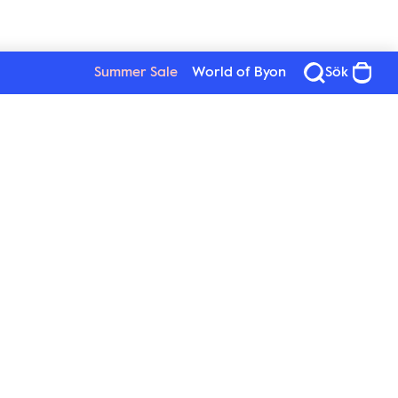
 hem
Summer Sale
World of Byon
Sök
 yta du vill hänga den på. 
 mindre spegel kan användas 
d en oväntad form. Runda 
t mer modernt uttryck.
Byon
Följ oss
ing eller en dekorativ 
Om Byon
tt skapa en balanserad och 
Hållbarhet
Karriär
Press
Inlogg för återförsäljare
New Wave Group
 med en mjuk trasa och ett 
sätter att vara en vacker 