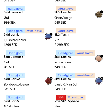
549 SEK
549 SEK
Handgjord
Must-have!
+
Skål Lemon L
Skål Lori M
Gul
Grön/beige
999 SEK
549 SEK
Handgjord
Must-have!
Must-have!
+
Skål Lori L
Skål Tachi
Ljusblå/vinröd
Vit
1 299 SEK
2 299 SEK
Handgjord
Handgjord
Must-have!
+
Skål Lemon S
Skål Lori M
Gul
Rosa/brun
149 SEK
549 SEK
Handgjord
Handgjord
Must-have!
+
+
Skål Lori M
Skål Lori M
Bordeaux/beige
Ljusblå/vinröd
549 SEK
549 SEK
Handgjord
20%
Must-have!
Skål Lori S
Vas/skål Sphere
Blå/beige
Klar