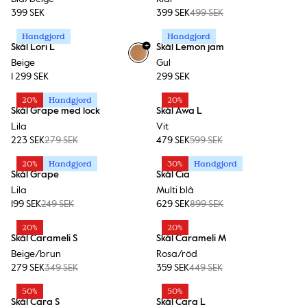
399 SEK
399 SEK
499 SEK
Handgjord
Handgjord
+
Skål Lori L
Skål Lemon jam
Beige
Gul
1 299 SEK
299 SEK
20%
Handgjord
20%
Skål Grape med lock
Skål Awa L
Lila
Vit
223 SEK
279 SEK
479 SEK
599 SEK
20%
Handgjord
30%
Handgjord
Skål Grape
Skål Cia
Lila
Multi blå
199 SEK
249 SEK
629 SEK
899 SEK
20%
20%
Skål Carameli S
Skål Carameli M
Beige/brun
Rosa/röd
279 SEK
349 SEK
359 SEK
449 SEK
50%
50%
Skål Cara S
Skål Cara L