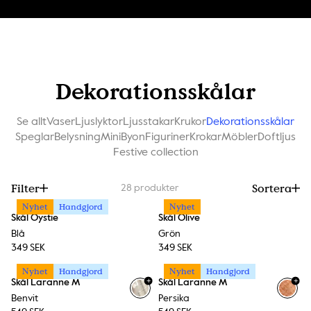
Dekorationsskålar
Se allt
Vaser
Ljuslyktor
Ljusstakar
Krukor
Dekorationsskålar
Speglar
Belysning
MiniByon
Figuriner
Krokar
Möbler
Doftljus
Festive collection
Filter
Sortera
28
produkter
Nyhet
Handgjord
Nyhet
Skål Oystie
Skål Olive
Blå
Grön
349 SEK
349 SEK
Nyhet
Handgjord
Nyhet
Handgjord
+
+
Skål Laranne M
Skål Laranne M
Benvit
Persika