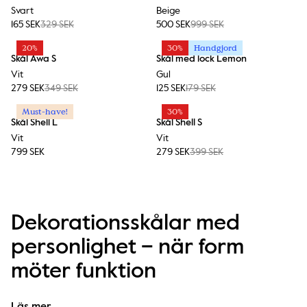
Svart
Beige
165 SEK
329 SEK
500 SEK
999 SEK
20%
30%
Handgjord
Skål Awa S
Skål med lock Lemon
Vit
Gul
279 SEK
349 SEK
125 SEK
179 SEK
Must-have!
30%
Skål Shell L
Skål Shell S
Vit
Vit
799 SEK
279 SEK
399 SEK
Dekorationsskålar med
personlighet – när form
möter funktion
Hos Byon är dekorationsskålar mer än bara detaljer – 