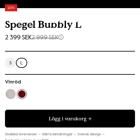
20%
Spegel Bubbly L
2 399 SEK
2 999 SEK
S
L
Vinröd
Lägg i varukorg
Snabba leveranser
Säkra betalningar
Svensk design