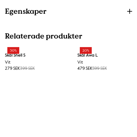
Egenskaper
Relaterade produkter
30%
20%
Skål Shell S
Skål Awa L
Vit
Vit
279 SEK
399 SEK
479 SEK
599 SEK