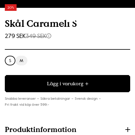
20%
Skål Carameli S
279 SEK
349 SEK
S
M
Lägg i varukorg
Snabba leveranser
Säkra betalningar
Svensk design
Fri frakt vid köp över 599:-
Produktinformation