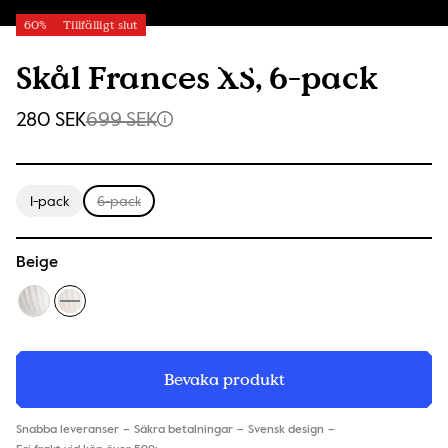
60%
Tillfälligt slut
Skål Frances XS, 6-pack
280 SEK
699 SEK
1-pack
6-pack
Beige
Bevaka produkt
Snabba leveranser
Säkra betalningar
Svensk design