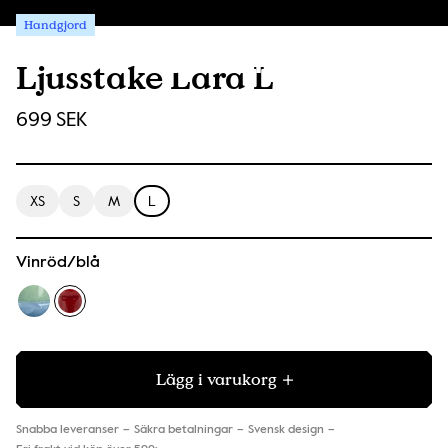
Handgjord
Ljusstake Lara L
699 SEK
XS
S
M
L
Vinröd/blå
Lägg i varukorg
Snabba leveranser
Säkra betalningar
Svensk design