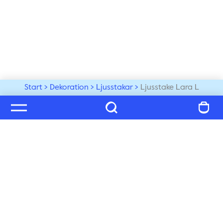
Start
Dekoration
Ljusstakar
Ljusstake Lara L
Välkommen till vår värld
Prenumerera på vårt nyhetsbrev och ta del av tips, 
inspiration och exklusiva nyheter, du får även 25% på 
ditt nästa köp!