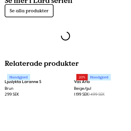
Se mer i Lara serien
Se alla produkter
Relaterade produkter
Handgjord
20%
Handgjord
Ljuslykta Laranne S
Vas Arlo
Brun
Beige/gul
299 SEK
1 199 SEK
1 499 SEK