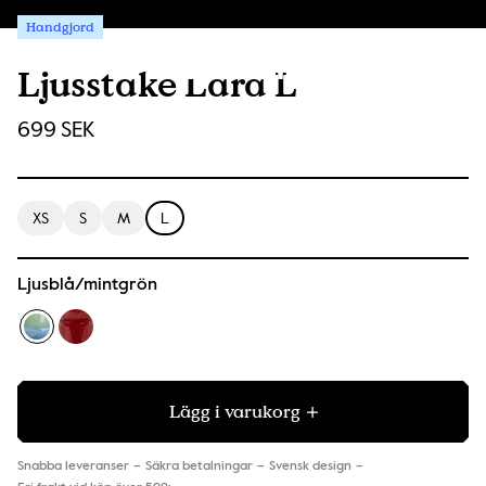
Handgjord
Ljusstake Lara L
699 SEK
XS
S
M
L
Ljusblå/mintgrön
Lägg i varukorg
Snabba leveranser
Säkra betalningar
Svensk design