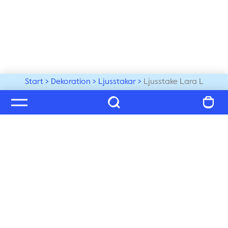
Start
Dekoration
Ljusstakar
Ljusstake Lara L
Välkommen till vår värld
Prenumerera på vårt nyhetsbrev och ta del av tips, 
inspiration och exklusiva nyheter, du får även 25% på 
ditt nästa köp!