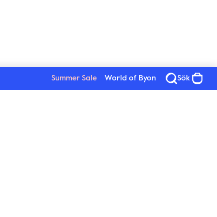
Summer Sale
World of Byon
Sök
Se alla produkter