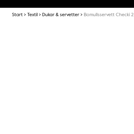
Start
Textil
Dukar & servetter
Bomullsservett Checki 