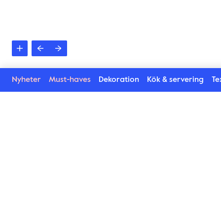
Nyheter
Must-haves
Dekoration
Kök & servering
Tex
Se mer i Checki serie