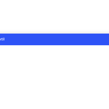
til
n