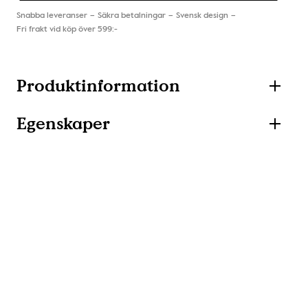
Snabba leveranser
Säkra betalningar
Svensk design
Fri frakt vid köp över 599:-
Produktinformation
Egenskaper