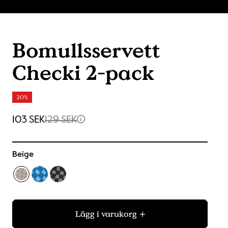
Bomullsservett
Checki 2-pack
20%
103 SEK
129 SEK
Beige
Lägg i varukorg