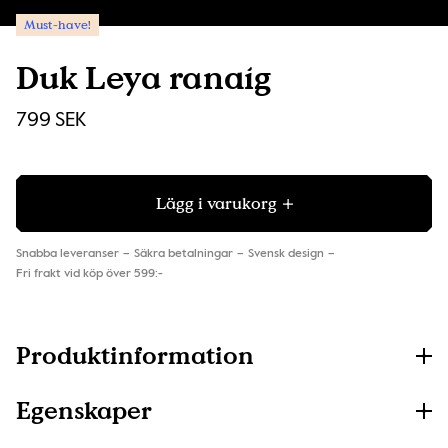
Must-have!
Duk Leya randig
799 SEK
Lägg i varukorg
Snabba leveranser
Säkra betalningar
Svensk design
Fri frakt vid köp över 599:-
Produktinformation
Egenskaper