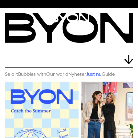
Se allt
Bubbles with
Our world
Nyheter
Just nu
Guide