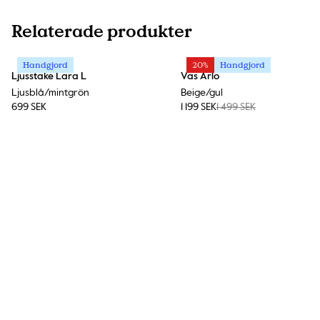
Relaterade produkter
Handgjord
20%
Handgjord
Ljusstake Lara L
Vas Arlo
Ljusblå/mintgrön
Beige/gul
699 SEK
1 199 SEK
1 499 SEK