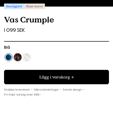
Handgjord
Must-have!
Vas Crumple
1 099 SEK
Blå
Lägg i varukorg
Snabba leveranser
Säkra betalningar
Svensk design
Fri frakt vid köp över 599:-