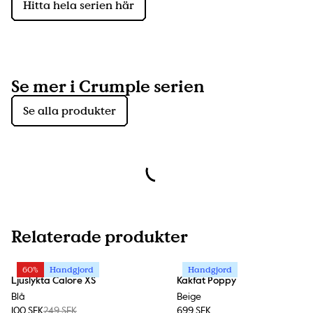
Hitta hela serien här
Se mer i Crumple serien
Se alla produkter
Relaterade produkter
60%
Handgjord
Handgjord
Ljuslykta Calore XS
Kakfat Poppy
Blå
Beige
100 SEK
249 SEK
699 SEK