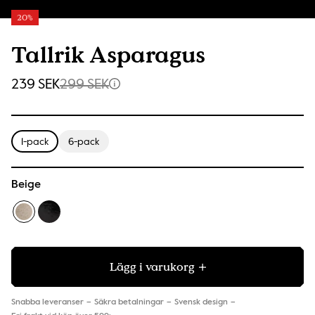
20%
Tallrik Asparagus
239 SEK
299 SEK
1-pack
6-pack
Beige
Lägg i varukorg
Snabba leveranser
Säkra betalningar
Svensk design