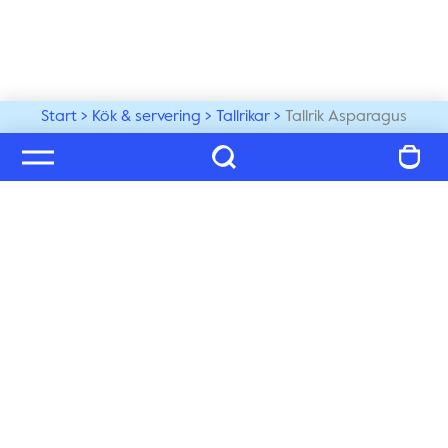
Start
Kök & servering
Tallrikar
Tallrik Asparagus
Välkommen till vår värld
Prenumerera på vårt nyhetsbrev och ta del av tips, 
inspiration och exklusiva nyheter, du får även 25% på 
ditt nästa köp!