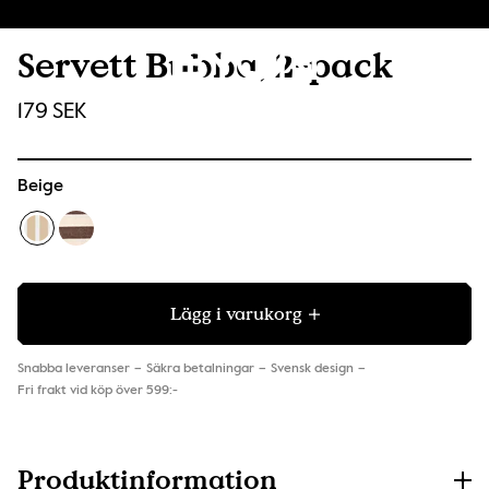
Servett Bubba, 2-pack
179 SEK
Beige
Lägg i varukorg
Snabba leveranser
Säkra betalningar
Svensk design
Fri frakt vid köp över 599:-
Produktinformation