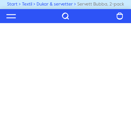
Start
Textil
Dukar & servetter
Servett Bubba, 2-pack
Välkommen till vår värld
Prenumerera på vårt nyhetsbrev och ta del av tips, 
inspiration och exklusiva nyheter, du får även 25% på 
ditt nästa köp!
Prenumerera
Kundservice