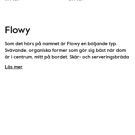
Flowy
Som det hörs på namnet är Flowy en böljande typ. 
Svävande, organiska former som gör sig bäst när dom 
är i centrum, mitt på bordet. Skär- och serveringsbräda 
Flowy är flirtig och svår att motstå. Tillverkad i 
Läs mer
certifierad akacia blir den en vacker bas för ostar, 
delikatesser, bröd eller tapas. Finns i två storlekar.