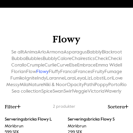
Flowy
Se allt
Anima
Arlo
Armona
Asparagus
Babbly
Blackroot
Bubba
Bubbles
Bubbly
Calore
Chairestics
Check
Checki
Corallo
Crumple
Curlie
Curve
Else
Embrace
Emma Widell
Florian
Flow
Flowy
Fluffy
Franca
Frances
Fruity
Fumage
Fumiko
Ignite
Indy
Laranne
Lara
Leya
Liz
Lobsti
Lori
Love
Messy
Mila
Nature
Niki & Noor
Opacity
Pathi
Poppy
Porto
Rio
Sea collection
Spice
Swan
Swirl
Veggie
Victoria
Waverly
Filter
Sortera
2
produkter
Serveringsbricka Flowy L
Serveringsbricka Flowy S
Mörkbrun
Mörkbrun
599 SEK
299 SEK