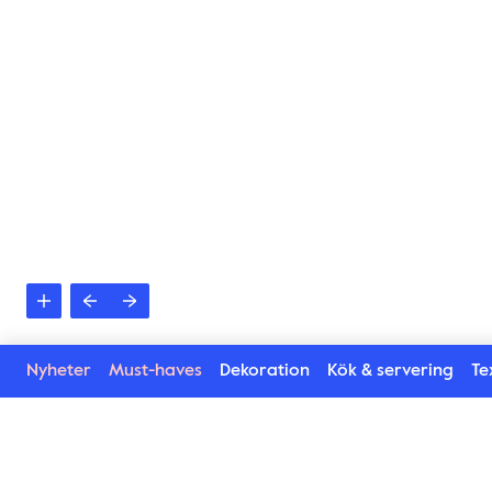
Nyheter
Must-haves
Dekoration
Kök & servering
Tex
En outlaw i sann Byon-anda