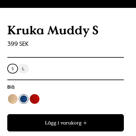
Kruka Muddy S
399 SEK
S
L
Blå
Lägg i varukorg