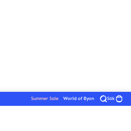
Summer Sale
World of Byon
Sök