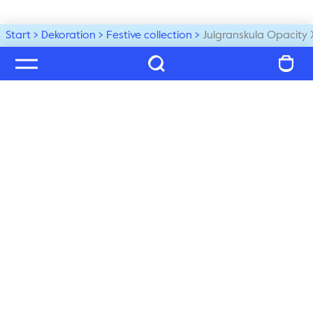
Start
Dekoration
Festive collection
Julgranskula Opacity 
Välkommen till vår värld
Prenumerera på vårt nyhetsbrev och ta del av tips, 
inspiration och exklusiva nyheter, du får även 25% på 
ditt nästa köp!
Prenumerera