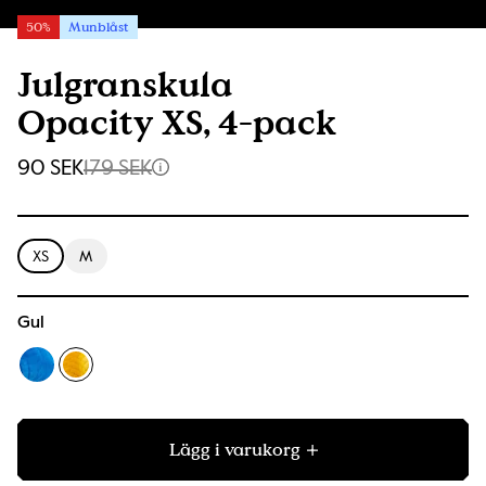
50%
Munblåst
Julgranskula
Opacity XS, 4-pack
90 SEK
179 SEK
XS
M
Gul
Lägg i varukorg