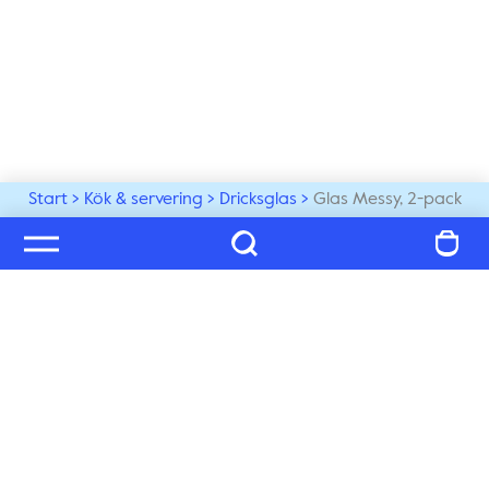
Start
Kök & servering
Dricksglas
Glas Messy, 2-pack
Välkommen till vår värld
Prenumerera på vårt nyhetsbrev och ta del av tips, 
inspiration och exklusiva nyheter, du får även 25% på 
ditt nästa köp!