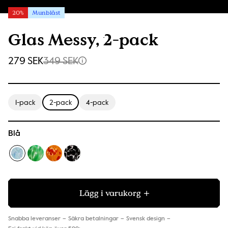
20%
Munblåst
Glas Messy, 2-pack
279 SEK
349 SEK
1-pack
2-pack
4-pack
Blå
Lägg i varukorg
Snabba leveranser
Säkra betalningar
Svensk design