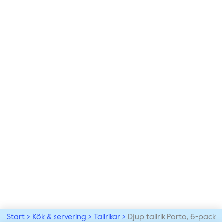
Start
Kök & servering
Tallrikar
Djup tallrik Porto, 6-pack