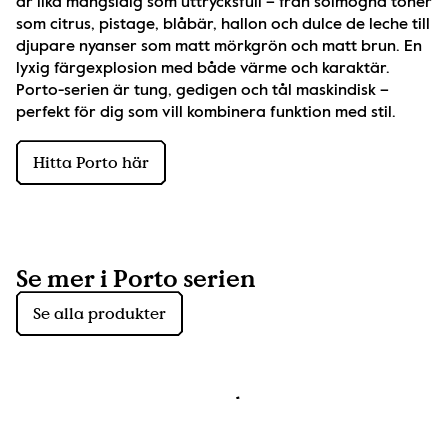
är lika mångsidig som uttrycksfull – från solmogna toner 
som citrus, pistage, blåbär, hallon och dulce de leche till 
djupare nyanser som matt mörkgrön och matt brun. En 
lyxig färgexplosion med både värme och karaktär. 
Porto-serien är tung, gedigen och tål maskindisk – 
perfekt för dig som vill kombinera funktion med stil.
Hitta Porto här
Se mer i Porto serien
Se alla produkter