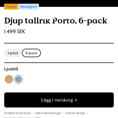
Nyhet
Handgjord
Djup tallrik Porto, 6-pack
1 499 SEK
1-pack
6-pack
Ljusblå
Lägg i varukorg
Snabba leveranser
Säkra betalningar
Svensk design