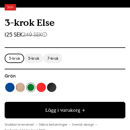
50%
3-krok Else
125 SEK
249 SEK
3-krok
5-krok
7-krok
Grön
Lägg i varukorg
Snabba leveranser
Säkra betalningar
Svensk design