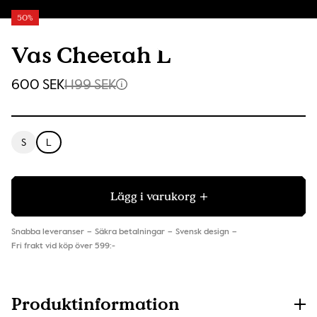
50%
Vas Cheetah L
600 SEK
1 199 SEK
S
L
Lägg i varukorg
Snabba leveranser
Säkra betalningar
Svensk design
Fri frakt vid köp över 599:-
Produktinformation