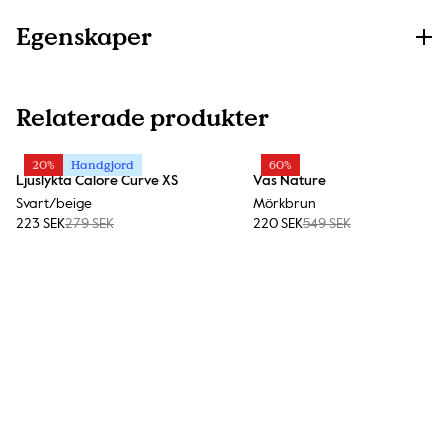
Egenskaper
Relaterade produkter
20%
Handgjord
60%
Ljuslykta Calore Curve XS
Vas Nature
Svart/beige
Mörkbrun
223 SEK
279 SEK
220 SEK
549 SEK