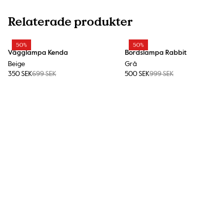
Relaterade produkter
50%
50%
Vägglampa Kenda
Bordslampa Rabbit
Beige
Grå
350 SEK
699 SEK
500 SEK
999 SEK