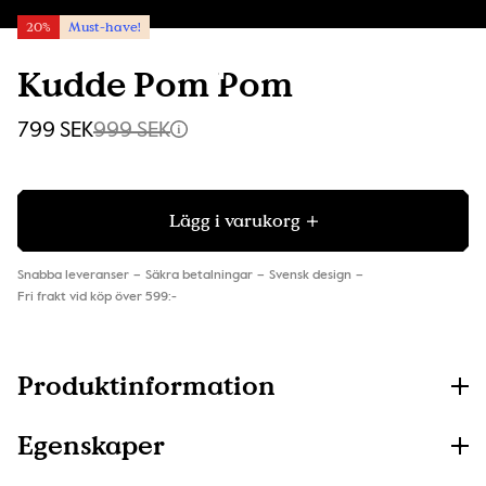
20%
Must-have!
Kudde Pom Pom
799 SEK
999 SEK
Lägg i varukorg
Snabba leveranser
Säkra betalningar
Svensk design
Fri frakt vid köp över 599:-
Produktinformation
Egenskaper