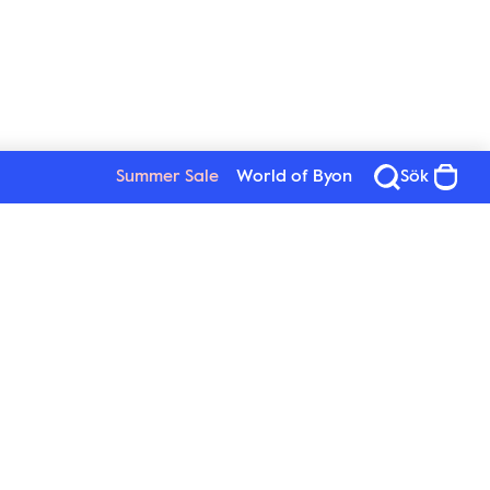
Summer Sale
World of Byon
Sök
Se alla produkter