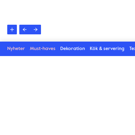
Nyheter
Must-haves
Dekoration
Kök & servering
Tex
Se mer i Waverly ser