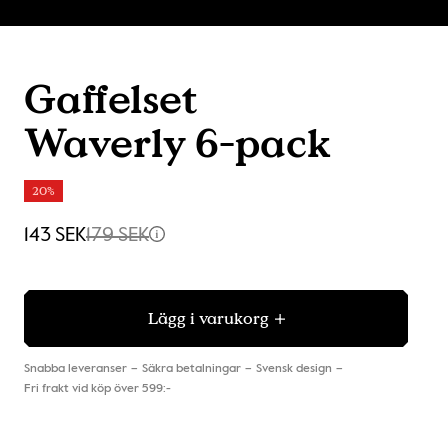
Gaffelset
Waverly 6-pack
20%
143 SEK
179 SEK
Lägg i varukorg
Snabba leveranser
Säkra betalningar
Svensk design
Fri frakt vid köp över 599:-