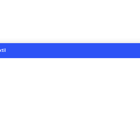
til
ien