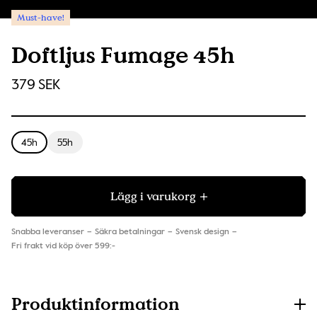
Must-have!
Doftljus Fumage 45h
379 SEK
45h
55h
Lägg i varukorg
Snabba leveranser
Säkra betalningar
Svensk design
Fri frakt vid köp över 599:-
Produktinformation