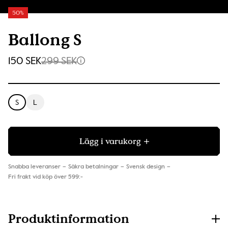
50%
Ballong S
150 SEK
299 SEK
S
L
Lägg i varukorg
Snabba leveranser
Säkra betalningar
Svensk design
Fri frakt vid köp över 599:-
Produktinformation