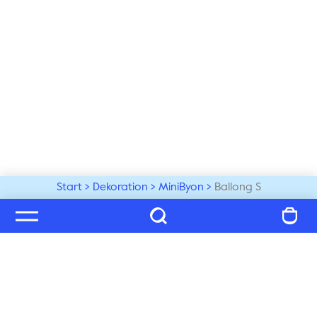
Start
Dekoration
MiniByon
Ballong S
Välkommen till vår värld